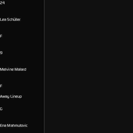
24
Lea Schüller
F
9
Melvine Malard
F
Away Lineup
G
Ena Mahmutovic