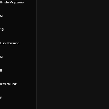
Hinata Miyazawa
M
16
Lisa Naalsund
M
8
Jessica Park
F