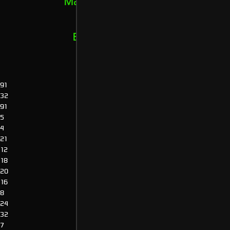
Manchester United W
4-3-3
Bayern Munich W
4-2-3-1
91
32
91
5
4
21
12
18
20
16
8
24
32
7