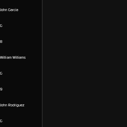
John Garcia
G
8
William Williams
G
9
John Rodriguez
G