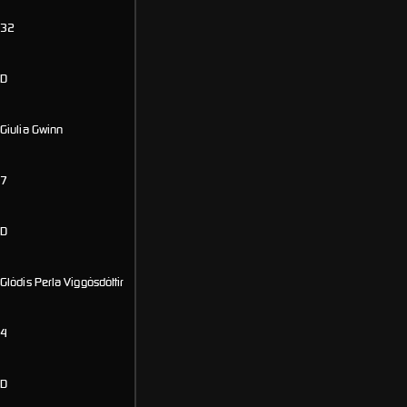
32
D
Giulia Gwinn
7
D
Glódís Perla Viggósdóttir
4
D