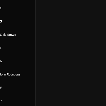
F
5
Chris Brown
F
6
John Rodriguez
F
7