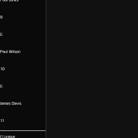
9
G
Paul Wilson
10
G
James Davis
11
J1 League