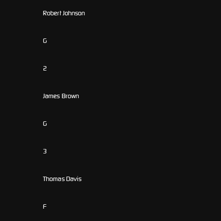
Robert Johnson
G
2
James Brown
G
3
Thomas Davis
F