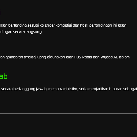
i
n bertanding sesuai kalender kompetisi dan hasil pertandingan ini akan
ndingan secara langsung.
ikan gambaran strategi yang digunakan oleh FUS Rabat dan Wydad AC dalam
wab
n secara bertanggung jawab, memahami risiko, serta menjadikan hiburan sebagai