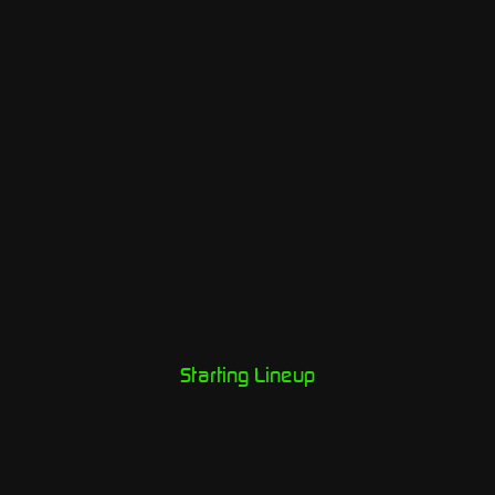
Starting Lineup