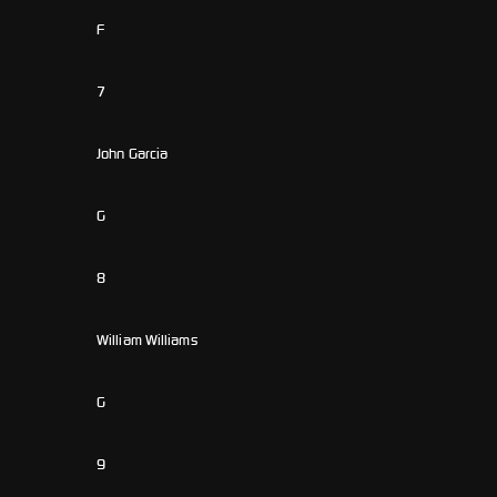
F
7
John Garcia
G
8
William Williams
G
9