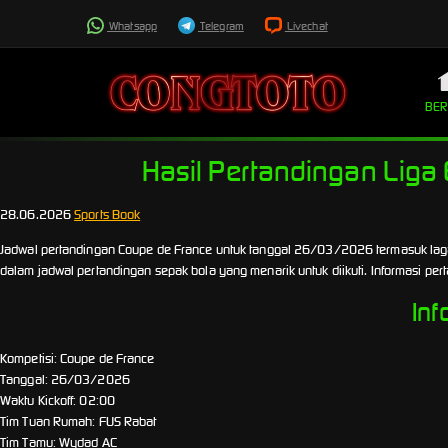
Whatsapp
Telegram
Livechat
BE
Hasil Pertandingan Liga
28.06.2026
Sports Book
Jadwal pertandingan Coupe de France untuk tanggal 26/03/2026 termasuk laga
dalam jadwal pertandingan sepak bola yang menarik untuk diikuti. Informasi pe
Inf
Kompetisi: Coupe de France
Tanggal: 26/03/2026
Waktu Kickoff: 02:00
Tim Tuan Rumah: FUS Rabat
Tim Tamu: Wydad AC