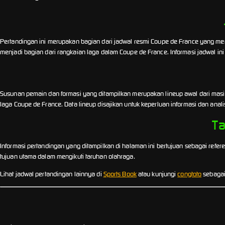
Pertandingan ini merupakan bagian dari jadwal resmi Coupe de France yang me
menjadi bagian dari rangkaian laga dalam Coupe de France. Informasi jadwal in
Susunan pemain dan formasi yang ditampilkan merupakan lineup awal dari mas
laga Coupe de France. Data lineup disajikan untuk keperluan informasi dan anali
Ta
Informasi pertandingan yang ditampilkan di halaman ini bertujuan sebagai ref
tujuan utama dalam mengikuti taruhan olahraga.
Lihat jadwal pertandingan lainnya di
Sports Book
atau kunjungi
congtoto
sebagai 