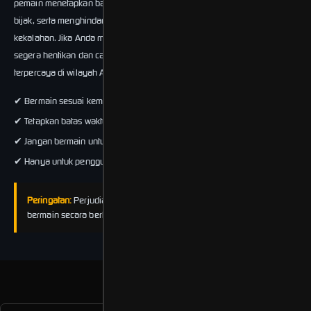
pemain menetapkan batas deposit, mengelola waktu bermain secara
bijak, serta menghindari keputusan emosional saat mengalami
kekalahan. Jika Anda merasa kesulitan mengontrol aktivitas bermain,
segera hentikan dan cari bantuan profesional dari lembaga dukungan
terpercaya di wilayah Anda.
✔ Bermain sesuai kemampuan finansial
✔ Tetapkan batas waktu & batas deposit
✔ Jangan bermain untuk mengejar kerugian
✔ Hanya untuk pengguna berusia 18+ tahun
Peringatan:
Perjudian memiliki risiko kecanduan. Pastikan Anda
bermain secara bertanggung jawab.
Penyedia Games