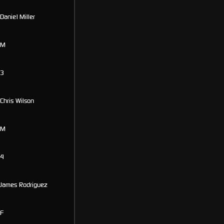
Daniel Miller
M
3
Chris Wilson
M
4
James Rodriguez
F