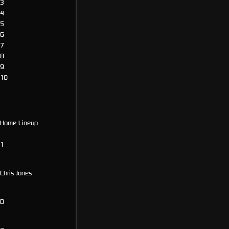
3
4
5
6
7
8
9
10
Starting Lineup
Home Lineup
1
Chris Jones
D