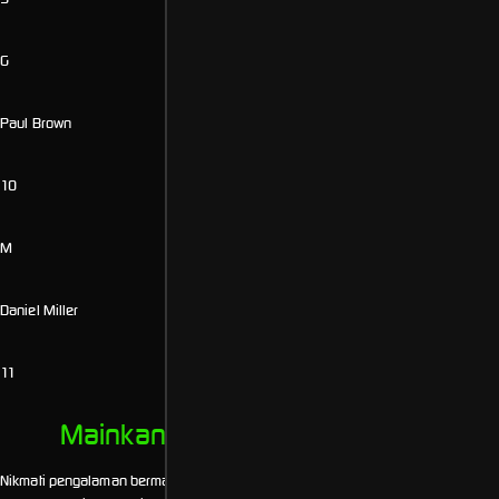
G
Paul Brown
10
M
Daniel Miller
11
Mainkan Slot Online Terpercaya
Nikmati pengalaman bermain slot online terbaik dengan sistem keamanan