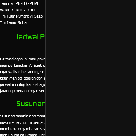
Tanggal: 26/03/2026
Waktu Kickoff: 23:10
Tim Tuan Rumah: Al Seeb
Tim Tamu: Sohar
Jadwal Pertandingan & Konteks
Kompetisi
Pertandingan ini merupakan bagian dari jadwal resmi Coupe de France yang
mempertemukan Al Seeb dan Sohar pada musim berjalan. Kedua tim
dijadwalkan bertanding sesuai kalender kompetisi dan hasil pertandingan ini
akan menjadi bagian dari rangkaian laga dalam Coupe de France. Informasi
jadwal ini ditujukan sebagai panduan bagi pengguna yang ingin mengikuti
jalannya pertandingan secara langsung.
Susunan Pemain & Formasi Tim
Susunan pemain dan formasi yang ditampilkan merupakan lineup awal dari
masing-masing tim berdasarkan data pertandingan. Informasi ini membantu
memberikan gambaran strategi yang digunakan oleh Al Seeb dan Sohar dalam
laga Coupe de France. Data lineup disajikan untuk keperluan informasi dan