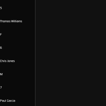
5
Thomas Williams
F
6
Chris Jones
M
7
Paul Garcia