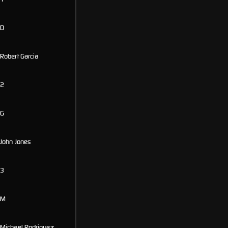
D
Robert Garcia
2
G
John Jones
3
M
Michael Rodriguez