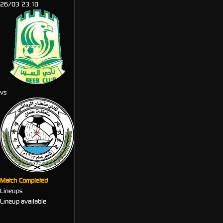
26/03 23:10
Al Seeb
vs
Sohar
Match Completed
Lineups
Lineup available
Home Team