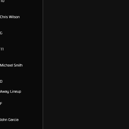
10
Chris Wilson
G
11
Michael Smith
D
Away Lineup
F
John Garcia