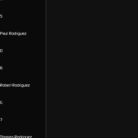
5
Paul Rodriguez
D
6
Robert Rodriguez
G
7
Thomas Rodriguez