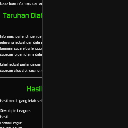
keperluan informasi dan analisis pertandingan.
Taruhan Olahraga Secara Bertanggung
Jawab
Informasi pertandingan yang ditampilkan di halaman ini bertujuan sebagai
referensi jadwal dan data pertandingan. congtoto mendorong pengguna untuk
bermain secara bertanggung jawab, memahami risiko, serta menjadikan hiburan
sebagai tujuan utama dalam mengikuti taruhan olahraga.
Lihat jadwal pertandingan lainnya di
Sports Book
atau kunjungi
congtoto
sebagai situs slot, casino, dan taruhan bola online terpercaya.
Hasil Pertandingan Bola
Hasil match yang telah selesai.
⚽
Multiple Leagues
Hasil
Football League