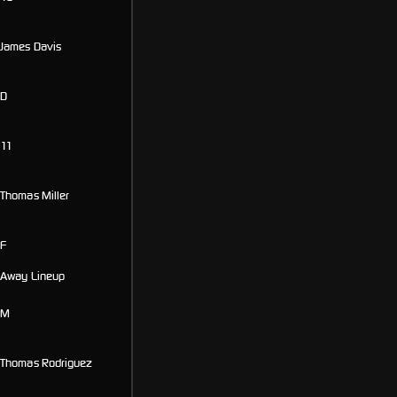
James Davis
D
11
Thomas Miller
F
Away Lineup
M
Thomas Rodriguez