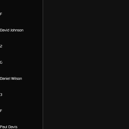
F
David Johnson
2
G
Daniel Wilson
3
F
Paul Davis