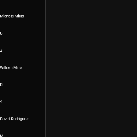
Michael Miller
G
3
William Miller
D
4
David Rodriguez
M