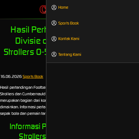
Home
Sports Book
Hasil Pertandingan Liga Eerste
Divisie congtoto Civil Service
Kontak Kami
Strollers 0-5 Cumbernauld Colts 16
Tentang Kami
Juni 2026
16.06.2026
Sports Book
Hasil pertandingan Football League tanggal 26/03/2026 antara Civil Service
Strollers dan Cumbernauld Colts berakhir dengan skor 0-5. Pertandingan ini
merupakan bagian dari kompetisi resmi Football League dan telah selesai
dimainkan. Informasi pertandingan disajikan sebagai referensi bagi penggemar
sepak bola dan pemain taruhan olahraga secara bertanggung jawab.
Informasi Pertandingan Civil Service
Strollers vs Cumbernauld Colts