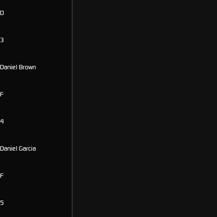
D
3
Daniel Brown
F
4
Daniel Garcia
F
5