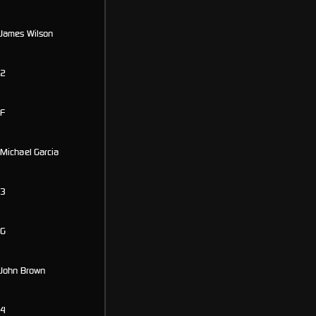
James Wilson
2
F
Michael Garcia
3
G
John Brown
4