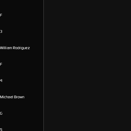
F
3
William Rodriguez
F
4
Michael Brown
G
5