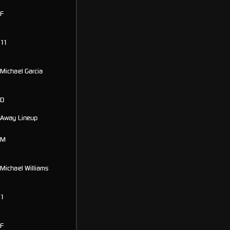
F
11
Michael Garcia
D
Away Lineup
M
Michael Williams
1
F