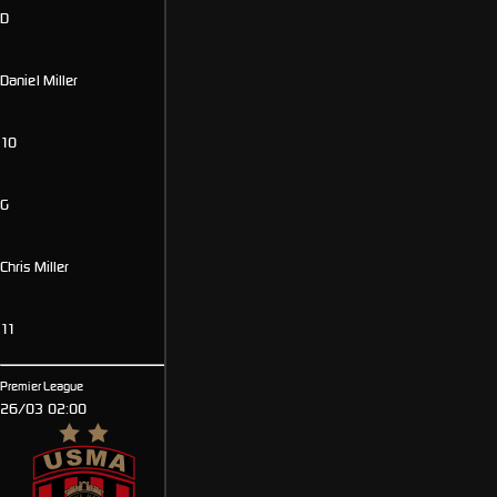
D
Daniel Miller
10
G
Chris Miller
11
Premier League
26/03 02:00