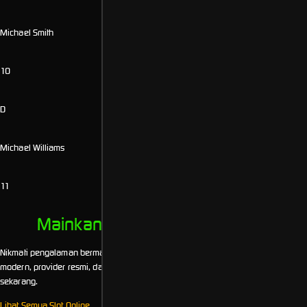
Michael Smith
10
D
Michael Williams
11
Mainkan Slot Online Terpercaya
Nikmati pengalaman bermain slot online terbaik dengan sistem keamanan
modern, provider resmi, dan transaksi cepat. Pilih permainan favorit Anda
sekarang.
Lihat Semua Slot Online