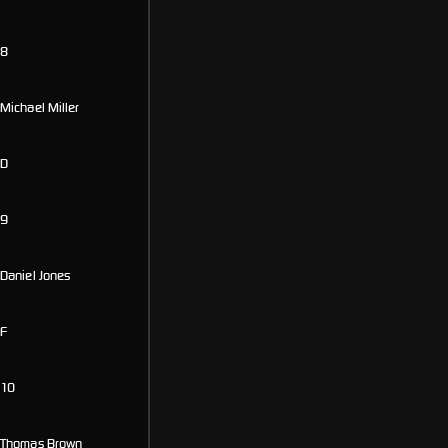
8
Michael Miller
D
9
Daniel Jones
F
10
Thomas Brown