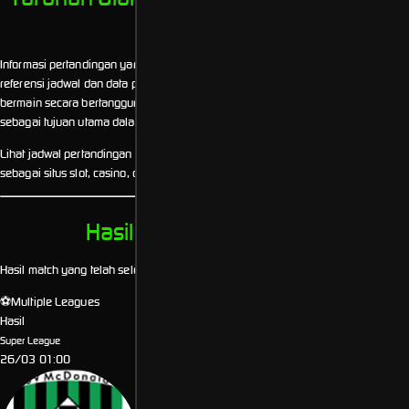
Jawab
Informasi pertandingan yang ditampilkan di halaman ini bertujuan sebagai
referensi jadwal dan data pertandingan. congtoto mendorong pengguna untuk
bermain secara bertanggung jawab, memahami risiko, serta menjadikan hiburan
sebagai tujuan utama dalam mengikuti taruhan olahraga.
Lihat jadwal pertandingan lainnya di
Sports Book
atau kunjungi
congtoto
sebagai situs slot, casino, dan taruhan bola online terpercaya.
Hasil Pertandingan Bola
Hasil match yang telah selesai.
⚽
Multiple Leagues
Hasil
Super League
26/03 01:00