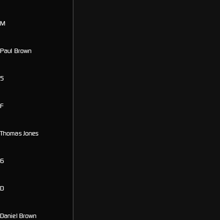
M
Paul Brown
5
F
Thomas Jones
6
D
Daniel Brown