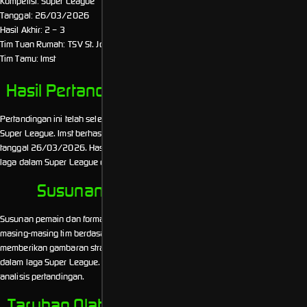
Kompetisi: Super League
Tanggal: 26/03/2026
Hasil Akhir: 2 – 3
Tim Tuan Rumah: TSV St. Johann
Tim Tamu: Imst
Hasil Pertandingan & Konteks Kompetisi
Pertandingan ini telah selesai dimainkan sebagai bagian dari jadwal resmi
Super League. Imst berhasil mengalahkan TSV St. Johann dengan skor 2-3 pada
tanggal 26/03/2026. Hasil pertandingan ini menjadi bagian dari rangkaian
laga dalam Super League dan akan mempengaruhi posisi klasemen kedua tim.
Susunan Pemain & Formasi Tim
Susunan pemain dan formasi yang ditampilkan merupakan lineup awal dari
masing-masing tim berdasarkan data pertandingan. Informasi ini membantu
memberikan gambaran strategi yang digunakan oleh TSV St. Johann dan Imst
dalam laga Super League. Data lineup disajikan untuk keperluan informasi dan
analisis pertandingan.
Taruhan Olahraga Secara Bertanggung